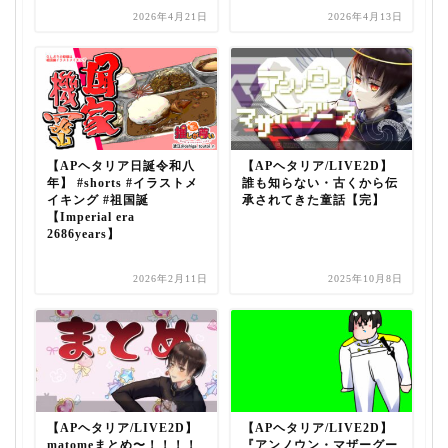
2026年4月21日
2026年4月13日
【APヘタリア日誕令和八
【APヘタリア/LIVE2D】
年】 #shorts #イラストメ
誰も知らない・古くから伝
イキング #祖国誕
承されてきた童話【完】
【Imperial era
2686years】
2026年2月11日
2025年10月8日
【APヘタリア/LIVE2D】
【APヘタリア/LIVE2D】
matomeまとめ〜！！！！
『アンノウン・マザーグー