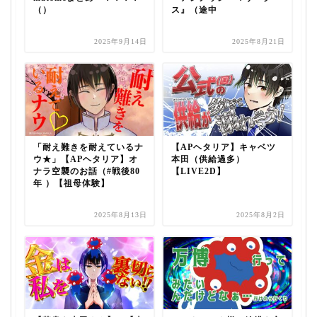
（）
ス』（途中
2025年9月14日
2025年8月21日
「耐え難きを耐えているナ
【APヘタリア】キャベツ
ウ★」【APヘタリア】オ
本田（供給過多）
ナラ空襲のお話（#戦後80
【LIVE2D】
年 ）【祖母体験】
2025年8月13日
2025年8月2日