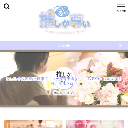
profile
Kindle小説表紙/漫画家・ココナラ背景描き・ LIVE2D・お絵描き主
婦。波江ブログ