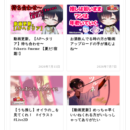
動画更新。【APヘタリ
お酒飲んでる時の方が動画
ア】待ち合わせ〜
アップロードの手が進むよ
#shorts #meme 【夏だ!宿
ね〜
題!】
2026年7月15日
2026年7月7日
【うち推し】オイラの＿を
【動画更新】めっちゃ早く
見てくれ！ #イラスト
いいねくれる方がいらっし
#Live2D
ゃってありがたい