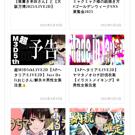
【落書き本田さん】と【大
ミャクミャク様の絵描き方
阪万博2025/LIVE2D】
#ゴールデンウィークSNS
展覧会2025
2025年6月30日
2025年5月3日
超M3D5thLIVE2D【APヘ
【APヘタリア/LIVE2D】
タリア/LIVE2D】Just Do
ヤマタノオロチ討伐衣装
Itおじさん/解氷※男性女装
【イラストメイキング】※
注意
男性女装注意
2025年4月19日
2025年4月1日