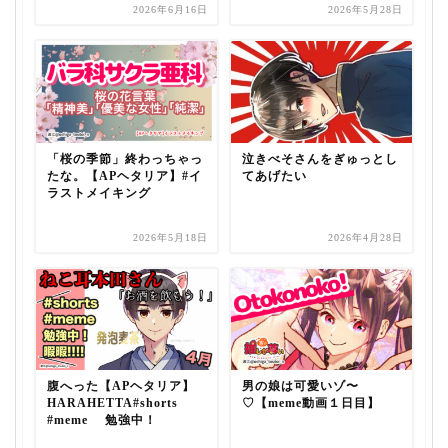
2026年6月16日
2026年5月28日
「桜の季節」終わっちゃっ
泣きべそさんをぎゅっとし
たな。【APヘタリア】#イ
てあげたい
ラストメイキング
2026年5月18日
2026年4月28日
腹へった【APヘタリア】
男の娘は可愛いゾ〜
HARAHETTA#shorts
♡【meme動画１日目】
#meme 勉強中！