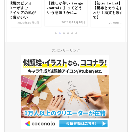
作業環境のビフォー
【推しが尊い（osiga
【初Go To Eat】と
アフターがすご
-toutoi）】ってどう
【昆布とカツをおか
い！？イケアの机が
いう意味？かに...
わり！滋賀を添え
安くて質がいい
て】
2020年11月18日
2020年10月6日
2020年12月7日
スポンサーリンク