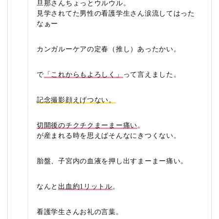
旦那さんちょっとウルウル。
見学されてた男性の看護学生さん涙流してはった
なぁー
カンガルーケアの定春（推し）あったかい。
で
「これからもよろしく」
って言えました。
記念撮影顔えげつない。
切開後のチクチクまーまー痛い
。
が産まれる時を思えばそんなにきつくない。
胎盤、子宮内の血液を押し出すまーまー痛い。
なんと
出血約1リットル
。
看護学生さんお礼の言葉。