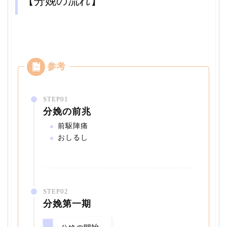
【分娩の流れ】
STEP01
分娩の前兆
前駆陣痛
おしるし
STEP02
分娩第一期