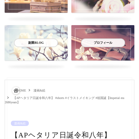
副業BLOG
プロフィール
HOME
漫画&絵
【APヘタリア日誕令和八年】 #shorts #イラストメイキング #祖国誕【Imperial era
2686years】
漫画&絵
【APヘタリア日誕令和八年】