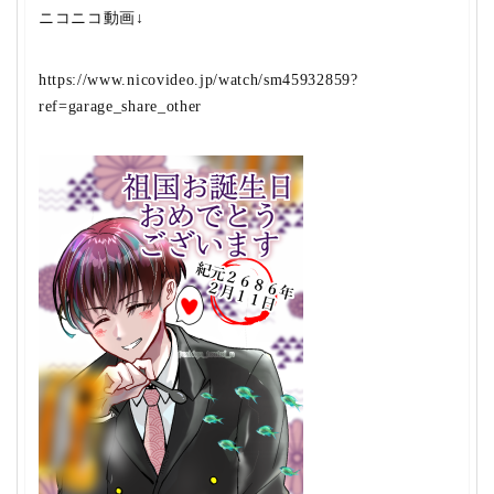
ニコニコ動画↓
https://www.nicovideo.jp/watch/sm45932859?
ref=garage_share_other