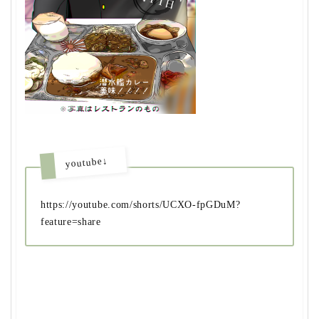
youtube↓
https://youtube.com/shorts/UCXO-fpGDuM?
feature=share