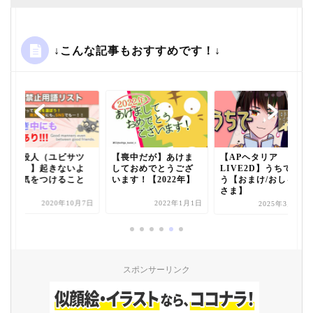
↓こんな記事もおすすめです！↓
【指殺人（ユビサツ
【喪中だが】あけま
【APヘタリア
ジン）】起きないよ
しておめでとうござ
LIVE2D】うちで踊ろ
うに気をつけること
います！【2022年】
う【おまけ/おしゃか
さま】
2020年10月7日
2022年1月1日
2025年3月11日
スポンサーリンク