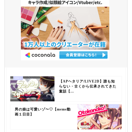
【APヘタリア/LIVE2D】誰も知
らない・古くから伝承されてきた
童話【...
男の娘は可愛いゾ〜♡【meme動
画１日目】