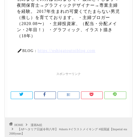
夜間保育士→グラフィックデザイナー→専業主婦
を経験。 2017年生まれの可愛くてたまらない男児
（推し）を育てております。 ・主婦ブロガー
（2020.08〜） ・主婦投資家、（配当・分配メイ
ン・2年目！） ・グラフィック、イラスト描き
（18年）
https://oshigatoutoiblog.com
BLOG：
スポンサーリンク
HOME
漫画&絵
【APヘタリア日誕令和八年】 #shorts #イラストメイキング #祖国誕【Imperial era
2686years】