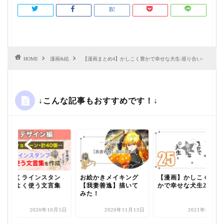
HOME
漫画&絵
【漫画まとめ4】かしこく豊かで幸せな犬生-巡り合い-
↓こんな記事もおすすめです！↓
【動くラインスタン
お絵かきメイキング
【漫画】かしこく豊
プ】よく使う文言集
【我妻善逸】描いて
かで幸せな犬生25
みた！
2020年10月5日
2020年11月13日
2021年3月7日