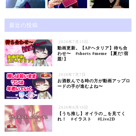
最近の投稿
2026年7月15日
動画更新。【APヘタリア】待ち合
わせ〜 #shorts #meme 【夏だ!宿
題!】
2026年7月7日
お酒飲んでる時の方が動画アップロ
ードの手が進むよね〜
2026年6月16日
【うち推し】オイラの＿を見てく
れ！ #イラスト #Live2D