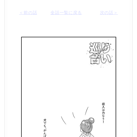
＜前の話
全話一覧に戻る
次の話＞