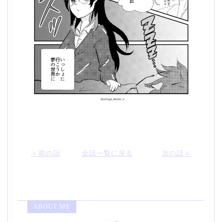
＜前の話
全話一覧に戻る
次の話＞
ABOUT ME