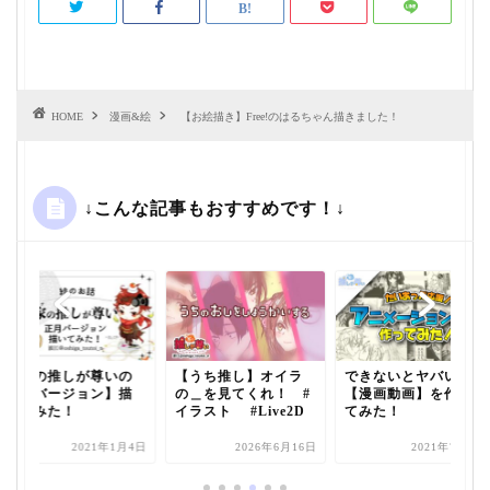
HOME
漫画&絵
【お絵描き】Free!のはるちゃん描きました！
↓こんな記事もおすすめです！↓
【家の推しが尊いの
【うち推し】オイラ
できないとヤバい？
正月バージョン】描
の＿を見てくれ！ #
【漫画動画】を作っ
いてみた！
イラスト #Live2D
てみた！
2021年1月4日
2026年6月16日
2021年7月8日