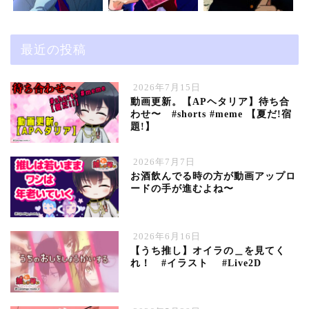
最近の投稿
2026年7月15日
動画更新。【APヘタリア】待ち合
わせ〜 #shorts #meme 【夏だ!宿
題!】
2026年7月7日
お酒飲んでる時の方が動画アップロ
ードの手が進むよね〜
2026年6月16日
【うち推し】オイラの＿を見てく
れ！ #イラスト #Live2D