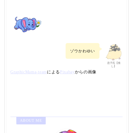
ゾウかわゆい
息子氏【推
し】
GraphicMama-team
による
Pixabay
からの画像
ABOUT ME