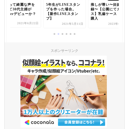
頑張って綺麗な声を
5年生がLINEスタン
推しが尊い〜妊娠記
出して30代主婦が
プを作った場合。
録〜【公園にてカラ
Vtuberデビューか？
【新作LINEスタン
ス】乳歯ケース（?）
プ】
購入
2021年6月22日
2021年5月11日
2023年6月9日
スポンサーリンク