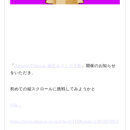
「
Amazon Fliptoon 縦読みマンガ大賞
」開催のお知らせ
をいただき、
初めての縦スクロールに挑戦してみようかと
URL↓
https://www.amazon.co.jp/b?ie=UTF8&node=23819878051