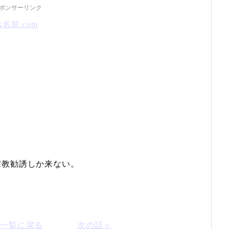
ポンサーリンク
お名前.com
宗教勧誘しか来ない。
話一覧に戻る
次の話＞