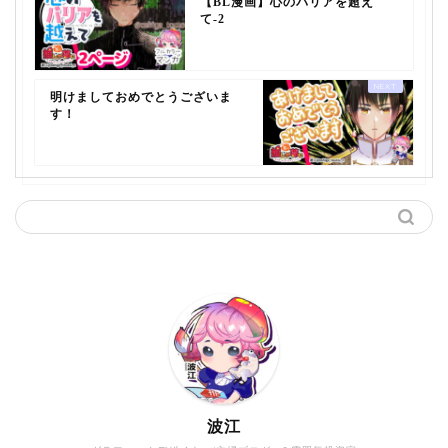
【BL漫画】心のバリアを超え
て-2
明けましておめでとうございま
す！
波江