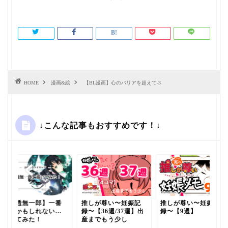
HOME
漫画&絵
【BL漫画】心のバリアを超えて-3
↓こんな記事もおすすめです！↓
【時透無一郎】一番
推しが尊い〜妊娠記
推しが尊い〜妊娠記
好きかもしれない…
録〜【36週/37週】出
録〜【9週】
描いてみた！
産までもう少し