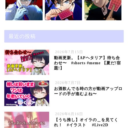
最近の投稿
2026年7月15日
動画更新。【APヘタリア】待ち合
わせ〜 #shorts #meme 【夏だ!宿
題!】
2026年7月7日
お酒飲んでる時の方が動画アップロ
ードの手が進むよね〜
2026年6月16日
【うち推し】オイラの＿を見てく
れ！ #イラスト #Live2D