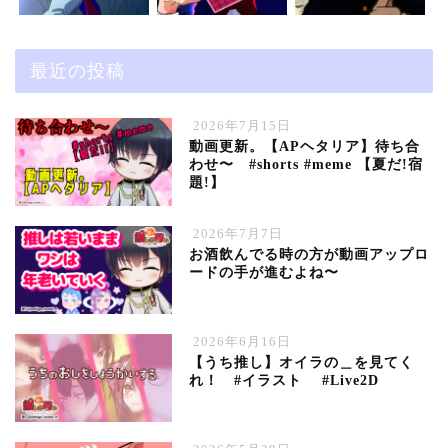
最近の投稿
2026年7月15日
動画更新。【APヘタリア】待ち合
わせ〜 #shorts #meme 【夏だ!宿
題!】
2026年7月7日
お酒飲んでる時の方が動画アップロ
ードの手が進むよね〜
2026年6月16日
【うち推し】オイラの＿を見てく
れ！ #イラスト #Live2D