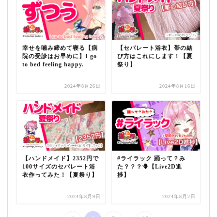
幸せを噛み締めて寝る【病
【セパレート浴衣】帯の結
院の受診はお早めに】I go
び方はこれにします！【夏
to bed feeling happy.
祭り】
2024年8月26日
2024年8月16日
【ハンドメイド】2352円で
#ライラック 踊って？み
100サイズのセパレート浴
た？？？🪻【Live2D進
衣作ってみた！【夏祭り】
捗】
2024年8月9日
2024年8月2日
...