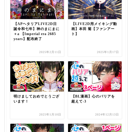
【APヘタリアLIVE2D日
【LIVE2D用メイキング動
誕令和七年】神のまにまに
画】本田 菊【ファンアー
＋a 【Imperial era 2685
ト】
years】配布終了
2025年2月11日
2025年1月17日
明けましておめでとうござ
【BL漫画】心のバリアを
います！
超えて-3
2025年1月10日
2024年12月13日