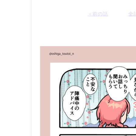
＜前の話
全