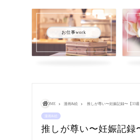
お仕事work
HOME
漫画&絵
推しが尊い〜妊娠記録〜【33週
漫画&絵
推しが尊い〜妊娠記録