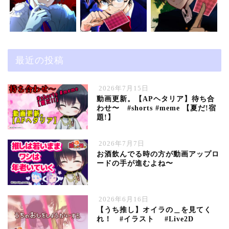
最近の投稿
2026年7月15日
動画更新。【APヘタリア】待ち合
わせ〜 #shorts #meme 【夏だ!宿
題!】
2026年7月7日
お酒飲んでる時の方が動画アップロ
ードの手が進むよね〜
2026年6月16日
【うち推し】オイラの＿を見てく
れ！ #イラスト #Live2D