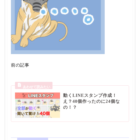
前の記事
動くLINEスタンプ作成！
え？40個作ったのに24個な
の！？