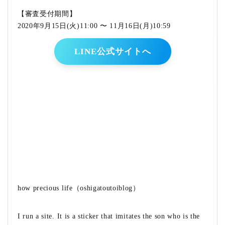
【審査受付期間】
2020年9月15日(火)11:00 〜 11月16日(月)10:59
LINE公式サイトへ
how precious life（oshigatoutoiblog）
I run a site. It is a sticker that imitates the son who is the