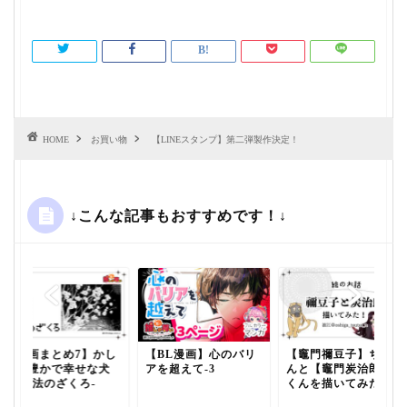
HOME
お買い物
【LINEスタンプ】第二弾製作決定！
↓こんな記事もおすすめです！↓
【漫画まとめ7】かし
【BL漫画】心のバリ
【竈門禰豆子】ちゃ
こく豊かで幸せな犬
アを超えて-3
んと【竈門炭治郎】
生-魔法のざくろ-
くんを描いてみた!