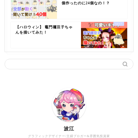
個作ったのに24個なの！？
【ハロウィン】 竈門禰豆子ちゃ
んを描いてみた！
波江
グラフィックデザイナー/主婦ブロガー&雰囲気投資家