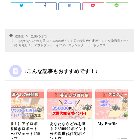
HOME
次世代住宅
あなたならどれを選ぶ？350000ポイント分の次世代住宅ポイント交換商品！ー7
ー（折り返し！）アウトプットライフアイスランドクーラーボックス
↓こんな記事もおすすめです！↓
【実録！】アイロボ
あなたならどれを選
My Profile
ット床拭きロボット
ぶ？350000ポイント
ブラーバジェット250
分の次世代住宅ポイ
のダンプ...
ント交...
2020年8月5日