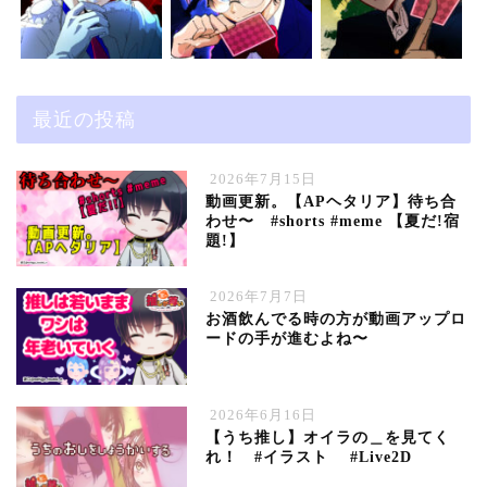
最近の投稿
2026年7月15日
動画更新。【APヘタリア】待ち合
わせ〜 #shorts #meme 【夏だ!宿
題!】
2026年7月7日
お酒飲んでる時の方が動画アップロ
ードの手が進むよね〜
2026年6月16日
【うち推し】オイラの＿を見てく
れ！ #イラスト #Live2D