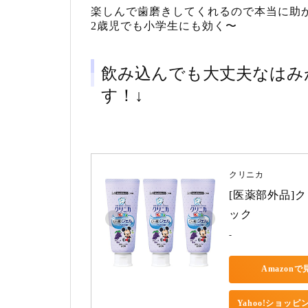
楽しんで歯磨きしてくれるので本当に助
2歳児でも小学生にも効く〜
飲み込んでも大丈夫なはみ
す！↓
クリニカ
[医薬部外品]ク
ック
-
Amazonで
Yahoo!ショッ