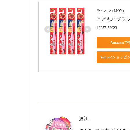
ライオン (LION)
こどもハブラシ 
43257-52023
Amazonで
Yahoo!ショッ
波江