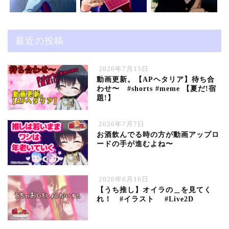
最近の投稿
2026年7月15日
動画更新。【APヘタリア】待ち合
わせ〜 #shorts #meme 【夏だ!宿
題!】
2026年7月7日
お酒飲んでる時の方が動画アップロ
ードの手が進むよね〜
2026年6月16日
【うち推し】オイラの＿を見てく
れ！ #イラスト #Live2D