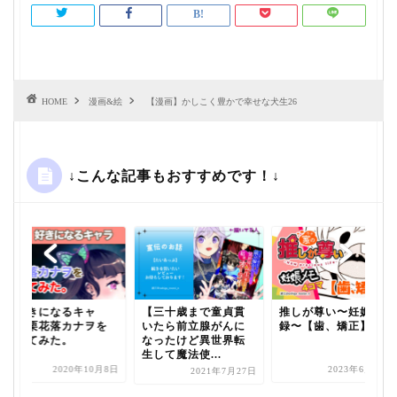
HOME
漫画&絵
【漫画】かしこく豊かで幸せな犬生26
↓こんな記事もおすすめです！↓
【好きになるキャ
【三十歳まで童貞貫
推しが尊い〜妊娠記
ラ】栗花落カナヲを
いたら前立腺がんに
録〜【歯、矯正】
描いてみた。
なったけど異世界転
生して魔法使...
2020年10月8日
2023年6月23日
2021年7月27日